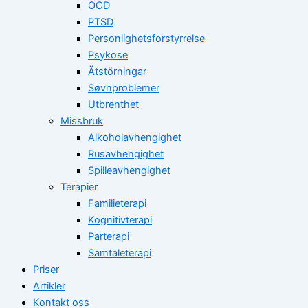
OCD
PTSD
Personlighetsforstyrrelse
Psykose
Ätstörningar
Søvnproblemer
Utbrenthet
Missbruk
Alkoholavhengighet
Rusavhengighet
Spilleavhengighet
Terapier
Familieterapi
Kognitivterapi
Parterapi
Samtaleterapi
Priser
Artikler
Kontakt oss