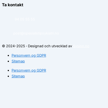
Ta kontakt
94 05 55 55
post@spesialistipsykiatri.no
© 2024-2025
·
Designad och utvecklad av
Sysinn.no
Personvern og GDPR
Sitemap
Personvern og GDPR
Sitemap