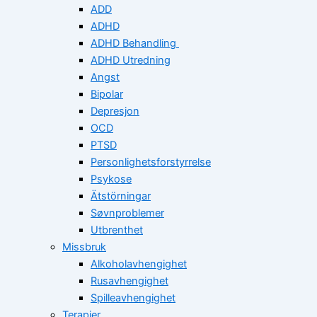
ADD
ADHD
ADHD Behandling
ADHD Utredning
Angst
Bipolar
Depresjon
OCD
PTSD
Personlighetsforstyrrelse
Psykose
Ätstörningar
Søvnproblemer
Utbrenthet
Missbruk
Alkoholavhengighet
Rusavhengighet
Spilleavhengighet
Terapier