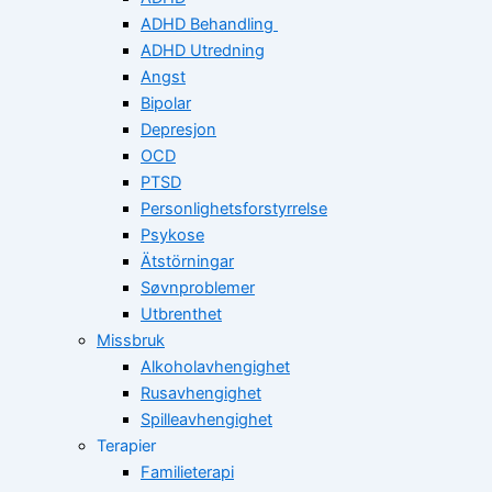
ADHD Behandling
ADHD Utredning
Angst
Bipolar
Depresjon
OCD
PTSD
Personlighetsforstyrrelse
Psykose
Ätstörningar
Søvnproblemer
Utbrenthet
Missbruk
Alkoholavhengighet
Rusavhengighet
Spilleavhengighet
Terapier
Familieterapi