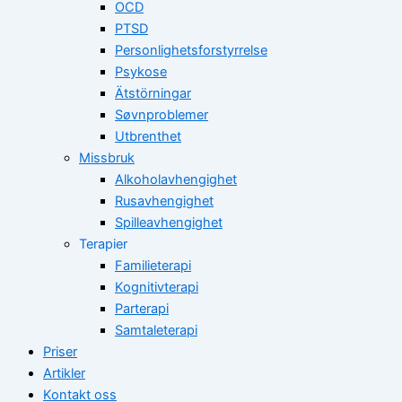
OCD
PTSD
Personlighetsforstyrrelse
Psykose
Ätstörningar
Søvnproblemer
Utbrenthet
Missbruk
Alkoholavhengighet
Rusavhengighet
Spilleavhengighet
Terapier
Familieterapi
Kognitivterapi
Parterapi
Samtaleterapi
Priser
Artikler
Kontakt oss