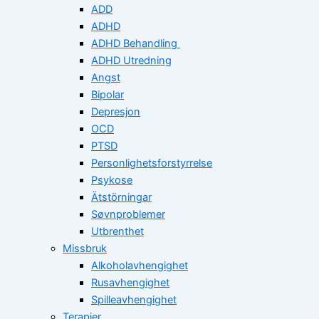
ADD
ADHD
ADHD Behandling
ADHD Utredning
Angst
Bipolar
Depresjon
OCD
PTSD
Personlighetsforstyrrelse
Psykose
Ätstörningar
Søvnproblemer
Utbrenthet
Missbruk
Alkoholavhengighet
Rusavhengighet
Spilleavhengighet
Terapier