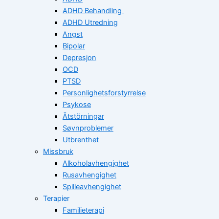
ADHD Behandling
ADHD Utredning
Angst
Bipolar
Depresjon
OCD
PTSD
Personlighetsforstyrrelse
Psykose
Ätstörningar
Søvnproblemer
Utbrenthet
Missbruk
Alkoholavhengighet
Rusavhengighet
Spilleavhengighet
Terapier
Familieterapi