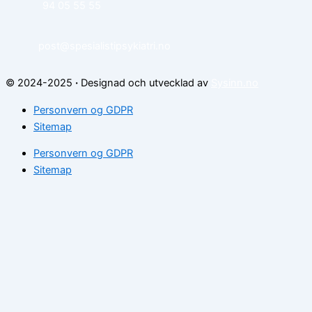
94 05 55 55
post@spesialistipsykiatri.no
© 2024-2025
·
Designad och utvecklad av
Sysinn.no
Personvern og GDPR
Sitemap
Personvern og GDPR
Sitemap