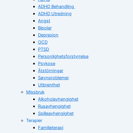
ADHD Behandling
ADHD Utredning
Angst
Bipolar
Depresjon
OCD
PTSD
Personlighetsforstyrrelse
Psykose
Ätstörningar
Søvnproblemer
Utbrenthet
Missbruk
Alkoholavhengighet
Rusavhengighet
Spilleavhengighet
Terapier
Familieterapi