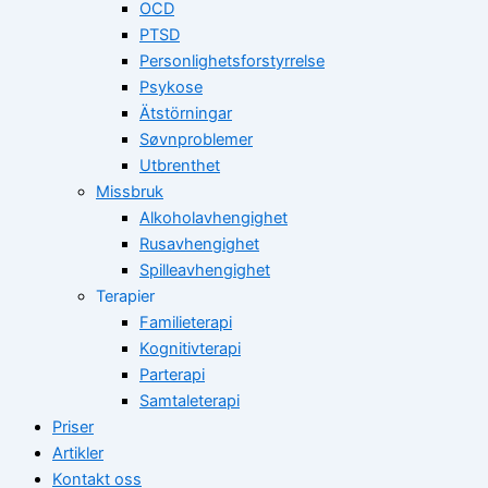
OCD
PTSD
Personlighetsforstyrrelse
Psykose
Ätstörningar
Søvnproblemer
Utbrenthet
Missbruk
Alkoholavhengighet
Rusavhengighet
Spilleavhengighet
Terapier
Familieterapi
Kognitivterapi
Parterapi
Samtaleterapi
Priser
Artikler
Kontakt oss