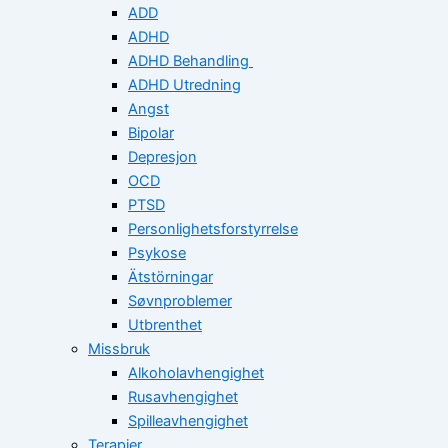
ADD
ADHD
ADHD Behandling
ADHD Utredning
Angst
Bipolar
Depresjon
OCD
PTSD
Personlighetsforstyrrelse
Psykose
Ätstörningar
Søvnproblemer
Utbrenthet
Missbruk
Alkoholavhengighet
Rusavhengighet
Spilleavhengighet
Terapier