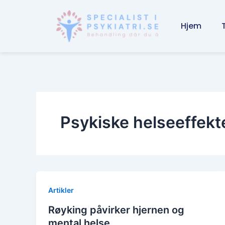
Skip
to
Hjem
content
Psykiske helseeffekt
Artikler
Røyking påvirker hjernen og
mental helse