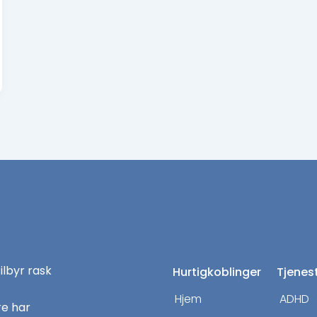
tilbyr rask
Hurtigkoblinger
Tjenes
Hjem
ADHD
re har