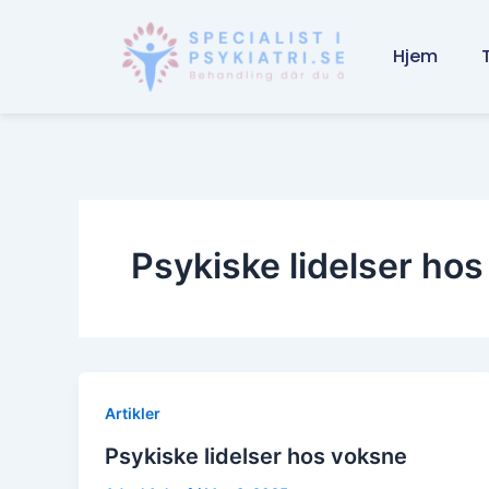
Skip
to
Hjem
content
Psykiske lidelser ho
Artikler
Psykiske lidelser hos voksne