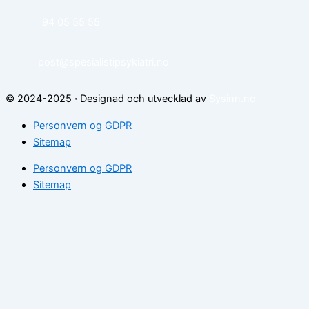
94 05 55 55
post@spesialistipsykiatri.no
© 2024-2025
·
Designad och utvecklad av
Sysinn.no
Personvern og GDPR
Sitemap
Personvern og GDPR
Sitemap