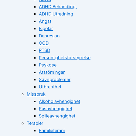
ADHD Behandling
ADHD Utredning
Angst
Bipolar
Depresjon
OCD
PTSD
Personlighetsforstyrrelse
Psykose
Ätstörningar
Søvnproblemer
Utbrenthet
Missbruk
Alkoholavhengighet
Rusavhengighet
Spilleavhengighet
Terapier
Familieterapi