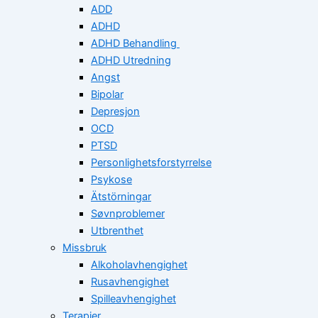
ADD
ADHD
ADHD Behandling
ADHD Utredning
Angst
Bipolar
Depresjon
OCD
PTSD
Personlighetsforstyrrelse
Psykose
Ätstörningar
Søvnproblemer
Utbrenthet
Missbruk
Alkoholavhengighet
Rusavhengighet
Spilleavhengighet
Terapier