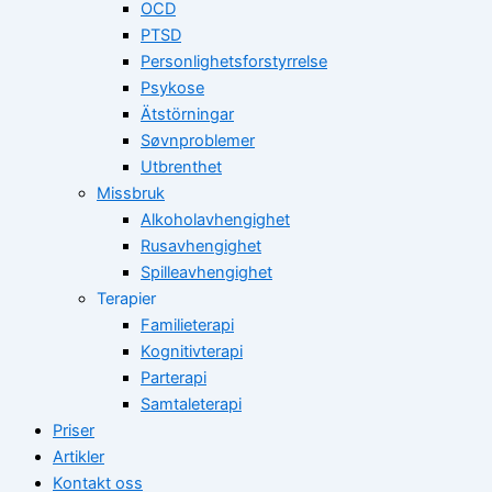
OCD
PTSD
Personlighetsforstyrrelse
Psykose
Ätstörningar
Søvnproblemer
Utbrenthet
Missbruk
Alkoholavhengighet
Rusavhengighet
Spilleavhengighet
Terapier
Familieterapi
Kognitivterapi
Parterapi
Samtaleterapi
Priser
Artikler
Kontakt oss