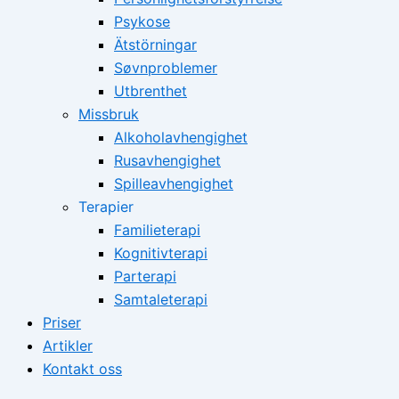
Psykose
Ätstörningar
Søvnproblemer
Utbrenthet
Missbruk
Alkoholavhengighet
Rusavhengighet
Spilleavhengighet
Terapier
Familieterapi
Kognitivterapi
Parterapi
Samtaleterapi
Priser
Artikler
Kontakt oss