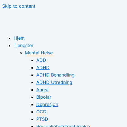
Skip to content
Hjem
Tjenester
Mental Helse
ADD
ADHD
ADHD Behandling
ADHD Utredning
Angst
Bipolar
Depresjon
OCD
PTSD
Personlighetsforstyrrelse