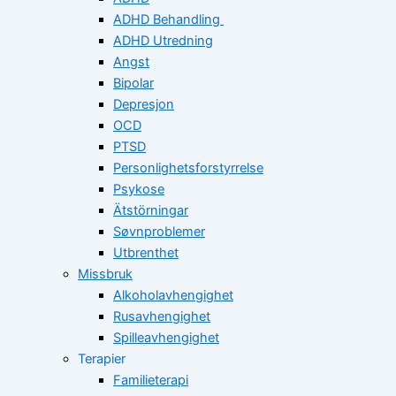
ADHD Behandling
ADHD Utredning
Angst
Bipolar
Depresjon
OCD
PTSD
Personlighetsforstyrrelse
Psykose
Ätstörningar
Søvnproblemer
Utbrenthet
Missbruk
Alkoholavhengighet
Rusavhengighet
Spilleavhengighet
Terapier
Familieterapi