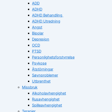
ADD
ADHD
ADHD Behandling
ADHD Utredning
Angst
Bipolar
Depresjon
OCD
PTSD
Personlighetsforstyrrelse
Psykose
Ätstörningar
Søvnproblemer
Utbrenthet
Missbruk
Alkoholavhengighet
Rusavhengighet
Spilleavhengighet
Terapier