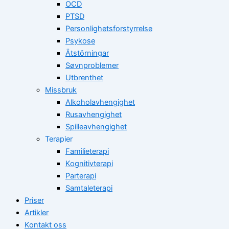
OCD
PTSD
Personlighetsforstyrrelse
Psykose
Ätstörningar
Søvnproblemer
Utbrenthet
Missbruk
Alkoholavhengighet
Rusavhengighet
Spilleavhengighet
Terapier
Familieterapi
Kognitivterapi
Parterapi
Samtaleterapi
Priser
Artikler
Kontakt oss