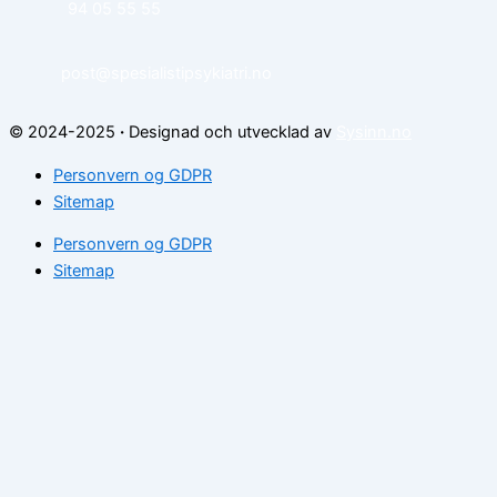
94 05 55 55
post@spesialistipsykiatri.no
© 2024-2025
·
Designad och utvecklad av
Sysinn.no
Personvern og GDPR
Sitemap
Personvern og GDPR
Sitemap