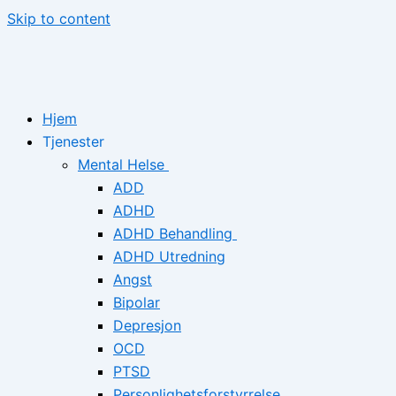
Skip to content
Hjem
Tjenester
Mental Helse
ADD
ADHD
ADHD Behandling
ADHD Utredning
Angst
Bipolar
Depresjon
OCD
PTSD
Personlighetsforstyrrelse