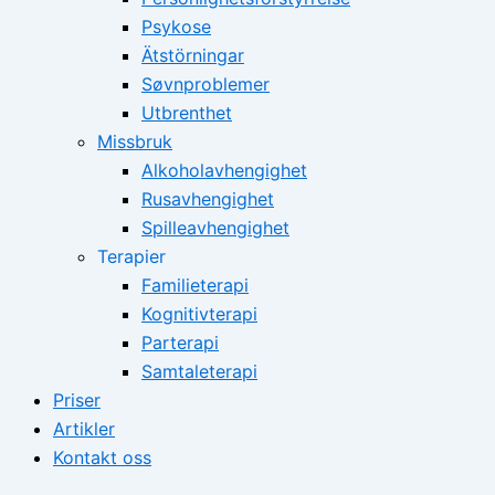
Psykose
Ätstörningar
Søvnproblemer
Utbrenthet
Missbruk
Alkoholavhengighet
Rusavhengighet
Spilleavhengighet
Terapier
Familieterapi
Kognitivterapi
Parterapi
Samtaleterapi
Priser
Artikler
Kontakt oss