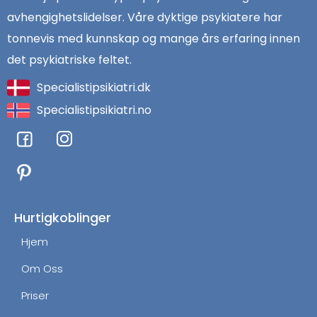
avhengighetslidelser. Våre dyktige psykiatere har
tonnevis med kunnskap og mange års erfaring innen
det psykiatriske feltet.
Specialistipsikiatri.dk
Specialistipsikiatri.no
F
I
a
n
c
s
e
t
b
a
o
g
Hurtigkoblinger
o
r
Hjem
k
a
m
Om Oss
Priser