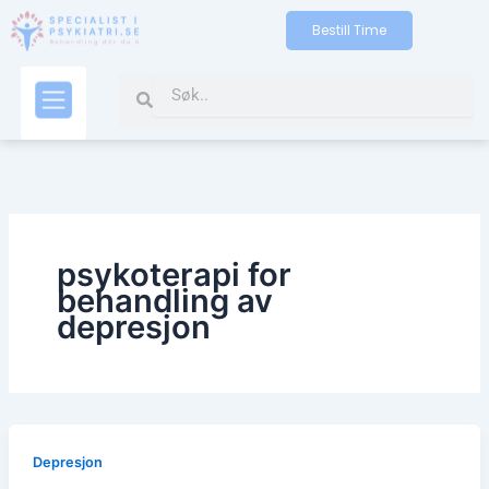
Skip
Bestill Time
to
content
Search
Search
Kontakt oss
psykoterapi for
behandling av
depresjon
Depresjon