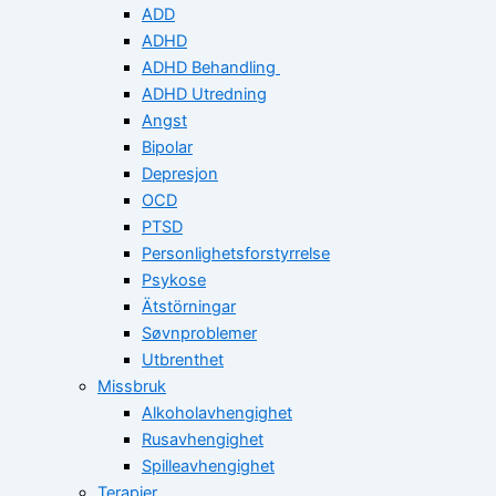
ADD
ADHD
ADHD Behandling
ADHD Utredning
Angst
Bipolar
Depresjon
OCD
PTSD
Personlighetsforstyrrelse
Psykose
Ätstörningar
Søvnproblemer
Utbrenthet
Missbruk
Alkoholavhengighet
Rusavhengighet
Spilleavhengighet
Terapier