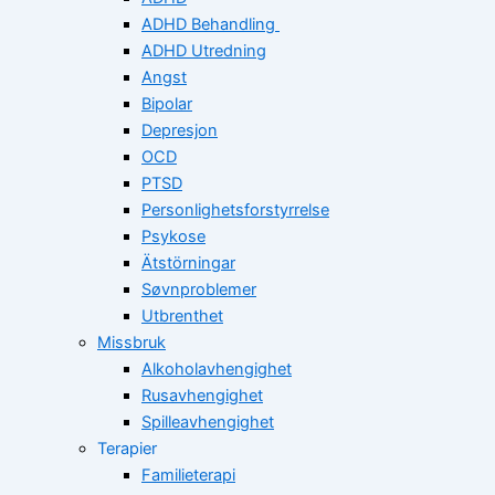
ADHD Behandling
ADHD Utredning
Angst
Bipolar
Depresjon
OCD
PTSD
Personlighetsforstyrrelse
Psykose
Ätstörningar
Søvnproblemer
Utbrenthet
Missbruk
Alkoholavhengighet
Rusavhengighet
Spilleavhengighet
Terapier
Familieterapi