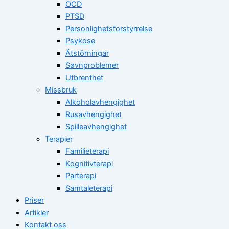
OCD
PTSD
Personlighetsforstyrrelse
Psykose
Ätstörningar
Søvnproblemer
Utbrenthet
Missbruk
Alkoholavhengighet
Rusavhengighet
Spilleavhengighet
Terapier
Familieterapi
Kognitivterapi
Parterapi
Samtaleterapi
Priser
Artikler
Kontakt oss