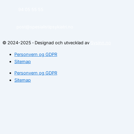
94 05 55 55
post@spesialistipsykiatri.no
© 2024-2025
·
Designad och utvecklad av
Sysinn.no
Personvern og GDPR
Sitemap
Personvern og GDPR
Sitemap