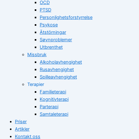
OCD
PTSD
Personlighetsforstyrrelse
Psykose
Ätstörningar
Søvnproblemer
Utbrenthet
Missbruk
Alkoholavhengighet
Rusavhengighet
Spilleavhengighet
Terapier
Familieterapi
Kognitivterapi
Parterapi
Samtaleterapi
Priser
Artikler
Kontakt oss