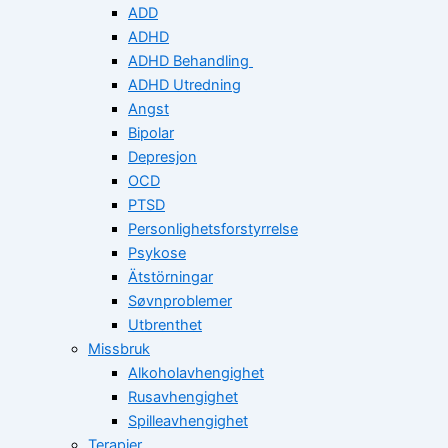
ADD
ADHD
ADHD Behandling
ADHD Utredning
Angst
Bipolar
Depresjon
OCD
PTSD
Personlighetsforstyrrelse
Psykose
Ätstörningar
Søvnproblemer
Utbrenthet
Missbruk
Alkoholavhengighet
Rusavhengighet
Spilleavhengighet
Terapier