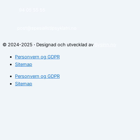
94 05 55 55
post@spesialistipsykiatri.no
© 2024-2025
·
Designad och utvecklad av
Sysinn.no
Personvern og GDPR
Sitemap
Personvern og GDPR
Sitemap