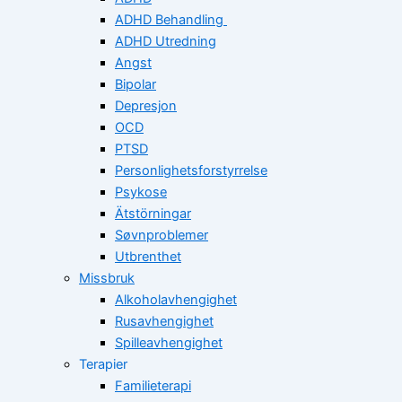
ADHD Behandling
ADHD Utredning
Angst
Bipolar
Depresjon
OCD
PTSD
Personlighetsforstyrrelse
Psykose
Ätstörningar
Søvnproblemer
Utbrenthet
Missbruk
Alkoholavhengighet
Rusavhengighet
Spilleavhengighet
Terapier
Familieterapi