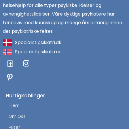
helsehjelp for alle typer psykiske lidelser og
avhengighetslidelser. Våre dyktige psykiatere har
tonnevis med kunnskap og mange års erfaring innen
det psykiatriske feltet.
Specialistipsikiatri.dk
Specialistipsikiatri.no
F
I
a
n
c
s
e
t
b
a
o
g
Hurtigkoblinger
o
r
Hjem
k
a
m
Om Oss
Priser