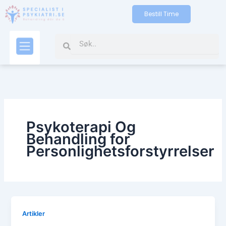
Skip
Bestill Time
to
content
Search
Search
Kontakt oss
Psykoterapi Og
Behandling for
Personlighetsforstyrrelser
Artikler