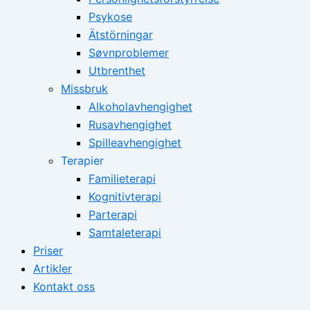
Psykose
Ätstörningar
Søvnproblemer
Utbrenthet
Missbruk
Alkoholavhengighet
Rusavhengighet
Spilleavhengighet
Terapier
Familieterapi
Kognitivterapi
Parterapi
Samtaleterapi
Priser
Artikler
Kontakt oss