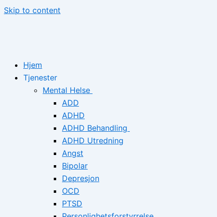
Skip to content
Hjem
Tjenester
Mental Helse
ADD
ADHD
ADHD Behandling
ADHD Utredning
Angst
Bipolar
Depresjon
OCD
PTSD
Personlighetsforstyrrelse