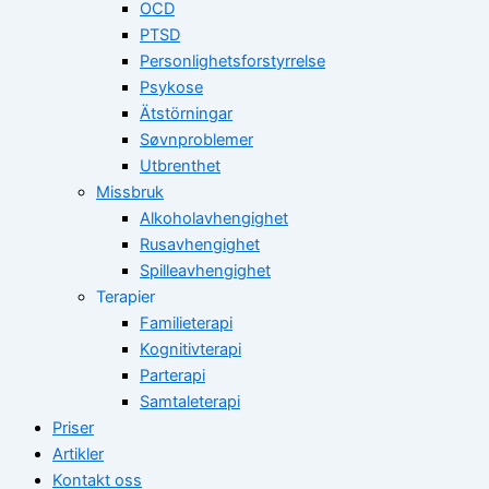
OCD
PTSD
Personlighetsforstyrrelse
Psykose
Ätstörningar
Søvnproblemer
Utbrenthet
Missbruk
Alkoholavhengighet
Rusavhengighet
Spilleavhengighet
Terapier
Familieterapi
Kognitivterapi
Parterapi
Samtaleterapi
Priser
Artikler
Kontakt oss