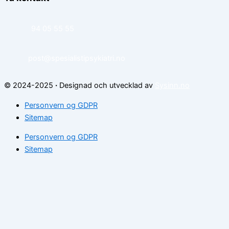
94 05 55 55
post@spesialistipsykiatri.no
© 2024-2025
·
Designad och utvecklad av
Sysinn.no
Personvern og GDPR
Sitemap
Personvern og GDPR
Sitemap