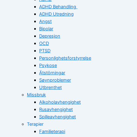
ADHD Behandling
ADHD Utredning
Angst
Bipolar
Depresjon
OCD
PTSD
Personlighetsforstyrrelse
Psykose
Ätstörningar
Søvnproblemer
Utbrenthet
Missbruk
Alkoholavhengighet
Rusavhengighet
Spilleavhengighet
Terapier
Familieterapi