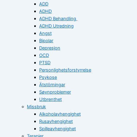
ADD
ADHD
ADHD Behandling
ADHD Utredning
Angst
Bipolar
Depresjon
OCD
PTSD
Personlighetsforstyrrelse
Psykose
Ätstörningar
Søvnproblemer
Utbrenthet
Missbruk
Alkoholavhengighet
Rusavhengighet
Spilleavhengighet
Terapier