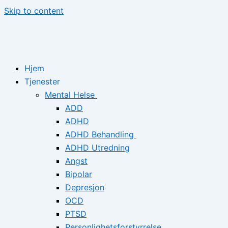
Skip to content
Hjem
Tjenester
Mental Helse
ADD
ADHD
ADHD Behandling
ADHD Utredning
Angst
Bipolar
Depresjon
OCD
PTSD
Personlighetsforstyrrelse