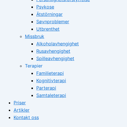
Psykose
Ätstörningar
Søvnproblemer
Utbrenthet
Missbruk
Alkoholavhengighet
Rusavhengighet
Spilleavhengighet
Terapier
Familieterapi
Kognitivterapi
Parterapi
Samtaleterapi
Priser
Artikler
Kontakt oss