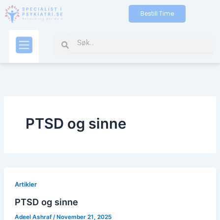
Skip
Bestill Time
to
content
Search
Search
Kontakt oss
PTSD og sinne
Artikler
PTSD og sinne
Adeel Ashraf
/
November 21, 2025