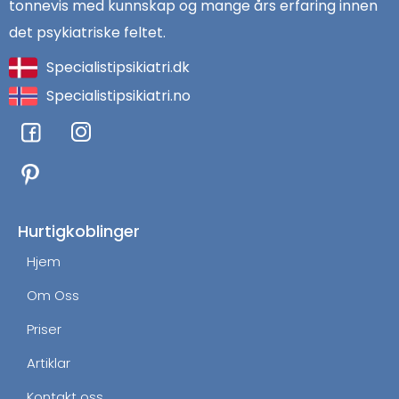
tonnevis med kunnskap og mange års erfaring innen
det psykiatriske feltet.
Specialistipsikiatri.dk
Specialistipsikiatri.no
F
I
a
n
c
s
e
t
b
a
o
g
Hurtigkoblinger
o
r
Hjem
k
a
m
Om Oss
Priser
Artiklar
Kontakt oss