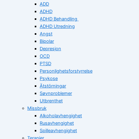
ADD
ADHD
ADHD Behandling
ADHD Utredning
Angst
Bipolar
Depresjon
OCD
PTSD
Personlighetsforstyrrelse
Psykose
Ätstörningar
Søvnproblemer
Utbrenthet
Missbruk
Alkoholavhengighet
Rusavhengighet
Spilleavhengighet
Terapier