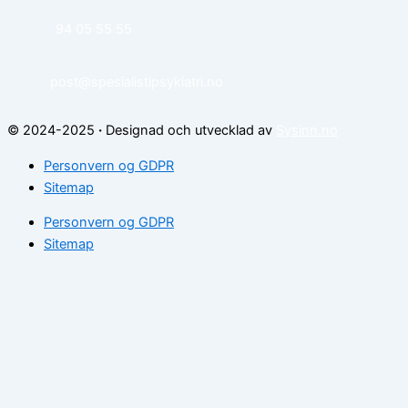
94 05 55 55
post@spesialistipsykiatri.no
© 2024-2025
·
Designad och utvecklad av
Sysinn.no
Personvern og GDPR
Sitemap
Personvern og GDPR
Sitemap