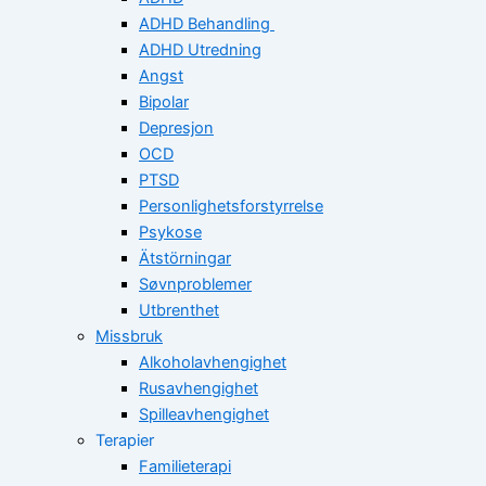
ADHD Behandling
ADHD Utredning
Angst
Bipolar
Depresjon
OCD
PTSD
Personlighetsforstyrrelse
Psykose
Ätstörningar
Søvnproblemer
Utbrenthet
Missbruk
Alkoholavhengighet
Rusavhengighet
Spilleavhengighet
Terapier
Familieterapi