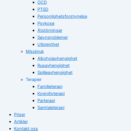
OCD
PTSD
Personlighetsforstyrrelse
Psykose
Ätstörningar
Søvnproblemer
Utbrenthet
Missbruk
Alkoholavhengighet
Rusavhengighet
Spilleavhengighet
Terapier
Familieterapi
Kognitivterapi
Parterapi
Samtaleterapi
Priser
Artikler
Kontakt oss