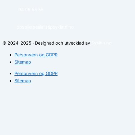
94 05 55 55
post@spesialistipsykiatri.no
© 2024-2025
·
Designad och utvecklad av
Sysinn.no
Personvern og GDPR
Sitemap
Personvern og GDPR
Sitemap