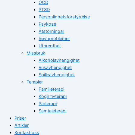
OCD
PTSD
Personlighetsforstyrrelse
Psykose
Ätstörningar
Søvnproblemer
Utbrenthet
Missbruk
Alkoholavhengighet
Rusavhengighet
Spilleavhengighet
Terapier
Familieterapi
Kognitivterapi
Parterapi
Samtaleterapi
Priser
Artikler
Kontakt oss