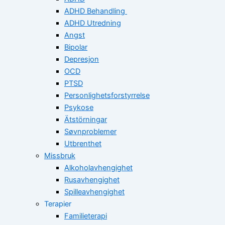
ADHD Behandling
ADHD Utredning
Angst
Bipolar
Depresjon
OCD
PTSD
Personlighetsforstyrrelse
Psykose
Ätstörningar
Søvnproblemer
Utbrenthet
Missbruk
Alkoholavhengighet
Rusavhengighet
Spilleavhengighet
Terapier
Familieterapi