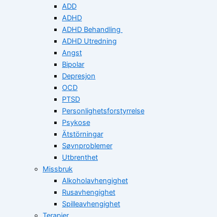
ADD
ADHD
ADHD Behandling
ADHD Utredning
Angst
Bipolar
Depresjon
OCD
PTSD
Personlighetsforstyrrelse
Psykose
Ätstörningar
Søvnproblemer
Utbrenthet
Missbruk
Alkoholavhengighet
Rusavhengighet
Spilleavhengighet
Terapier