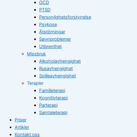
OCD
PTSD
Personlighetsforstyrrelse
Psykose
Ätstörningar
Søvnproblemer
Utbrenthet
Missbruk
Alkoholavhengighet
Rusavhengighet
Spilleavhengighet
Terapier
Familieterapi
Kognitivterapi
Parterapi
Samtaleterapi
Priser
Artikler
Kontakt oss