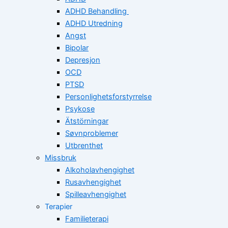
ADHD Behandling
ADHD Utredning
Angst
Bipolar
Depresjon
OCD
PTSD
Personlighetsforstyrrelse
Psykose
Ätstörningar
Søvnproblemer
Utbrenthet
Missbruk
Alkoholavhengighet
Rusavhengighet
Spilleavhengighet
Terapier
Familieterapi