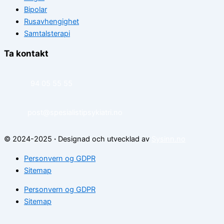
Bipolar
Rusavhengighet
Samtalsterapi
Ta kontakt
94 05 55 55
post@spesialistipsykiatri.no
© 2024-2025
·
Designad och utvecklad av
Sysinn.no
Personvern og GDPR
Sitemap
Personvern og GDPR
Sitemap