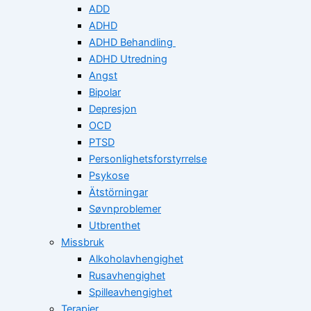
ADD
ADHD
ADHD Behandling
ADHD Utredning
Angst
Bipolar
Depresjon
OCD
PTSD
Personlighetsforstyrrelse
Psykose
Ätstörningar
Søvnproblemer
Utbrenthet
Missbruk
Alkoholavhengighet
Rusavhengighet
Spilleavhengighet
Terapier