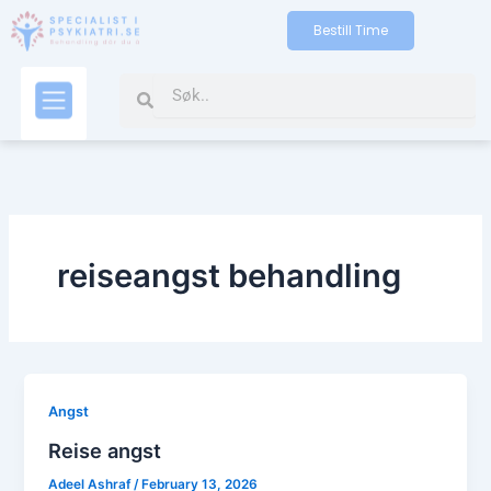
Skip
Bestill Time
to
content
Search
Search
Kontakt oss
reiseangst behandling
Angst
Reise angst
Adeel Ashraf
/
February 13, 2026