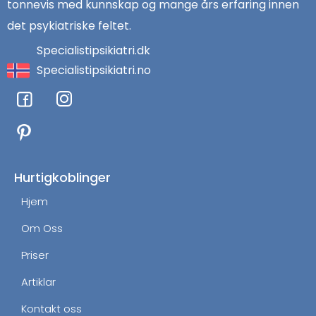
tonnevis med kunnskap og mange års erfaring innen
det psykiatriske feltet.
Specialistipsikiatri.dk
Specialistipsikiatri.no
F
I
a
n
c
s
e
t
b
a
o
g
Hurtigkoblinger
o
r
Hjem
k
a
m
Om Oss
Priser
Artiklar
Kontakt oss