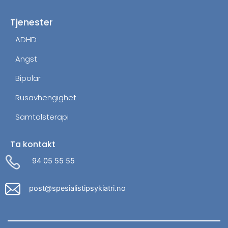
Tjenester
ADHD
Angst
Bipolar
Rusavhengighet
Samtalsterapi
Ta kontakt
94 05 55 55
post@spesialistipsykiatri.no