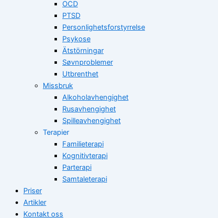
OCD
PTSD
Personlighetsforstyrrelse
Psykose
Ätstörningar
Søvnproblemer
Utbrenthet
Missbruk
Alkoholavhengighet
Rusavhengighet
Spilleavhengighet
Terapier
Familieterapi
Kognitivterapi
Parterapi
Samtaleterapi
Priser
Artikler
Kontakt oss