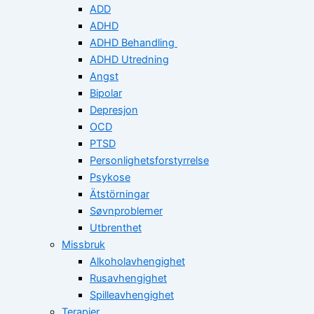
ADD
ADHD
ADHD Behandling
ADHD Utredning
Angst
Bipolar
Depresjon
OCD
PTSD
Personlighetsforstyrrelse
Psykose
Ätstörningar
Søvnproblemer
Utbrenthet
Missbruk
Alkoholavhengighet
Rusavhengighet
Spilleavhengighet
Terapier