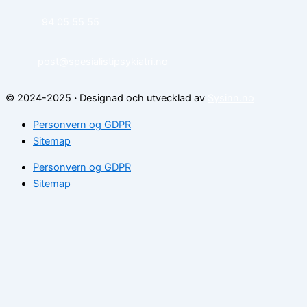
94 05 55 55
post@spesialistipsykiatri.no
© 2024-2025
·
Designad och utvecklad av
Sysinn.no
Personvern og GDPR
Sitemap
Personvern og GDPR
Sitemap