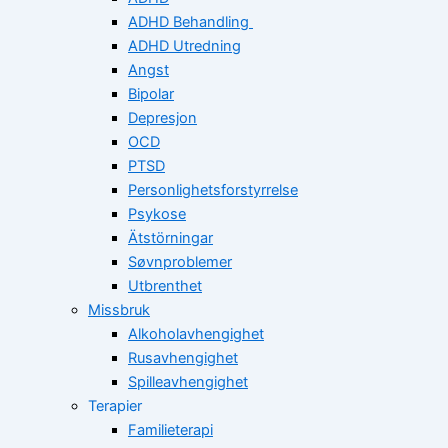
ADHD Behandling
ADHD Utredning
Angst
Bipolar
Depresjon
OCD
PTSD
Personlighetsforstyrrelse
Psykose
Ätstörningar
Søvnproblemer
Utbrenthet
Missbruk
Alkoholavhengighet
Rusavhengighet
Spilleavhengighet
Terapier
Familieterapi