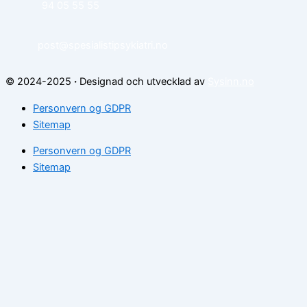
94 05 55 55
post@spesialistipsykiatri.no
© 2024-2025
·
Designad och utvecklad av
Sysinn.no
Personvern og GDPR
Sitemap
Personvern og GDPR
Sitemap