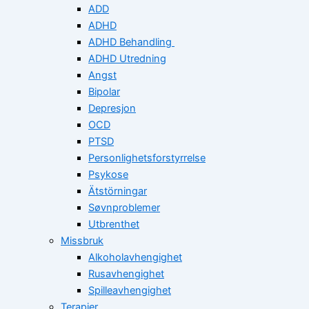
ADD
ADHD
ADHD Behandling
ADHD Utredning
Angst
Bipolar
Depresjon
OCD
PTSD
Personlighetsforstyrrelse
Psykose
Ätstörningar
Søvnproblemer
Utbrenthet
Missbruk
Alkoholavhengighet
Rusavhengighet
Spilleavhengighet
Terapier