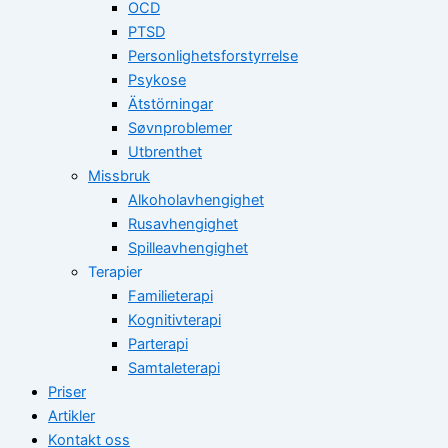
OCD
PTSD
Personlighetsforstyrrelse
Psykose
Ätstörningar
Søvnproblemer
Utbrenthet
Missbruk
Alkoholavhengighet
Rusavhengighet
Spilleavhengighet
Terapier
Familieterapi
Kognitivterapi
Parterapi
Samtaleterapi
Priser
Artikler
Kontakt oss