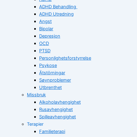
ADHD Behandling
ADHD Utredning
Angst
Bipolar
Depresjon
OCD
PTSD
Personlighetsforstyrrelse
Psykose
Ätstörningar
Søvnproblemer
Utbrenthet
Missbruk
Alkoholavhengighet
Rusavhengighet
Spilleavhengighet
Terapier
Familieterapi