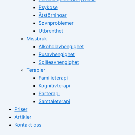
Psykose
Ätstörningar
Søvnproblemer
Utbrenthet
Missbruk
Alkoholavhengighet
Rusavhengighet
Spilleavhengighet
Terapier
Familieterapi
Kognitivterapi
Parterapi
Samtaleterapi
Priser
Artikler
Kontakt oss