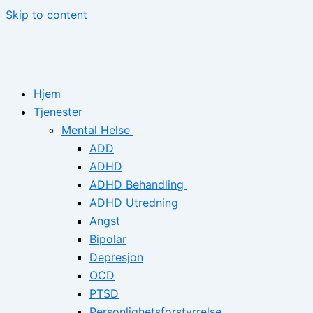
Skip to content
Hjem
Tjenester
Mental Helse
ADD
ADHD
ADHD Behandling
ADHD Utredning
Angst
Bipolar
Depresjon
OCD
PTSD
Personlighetsforstyrrelse