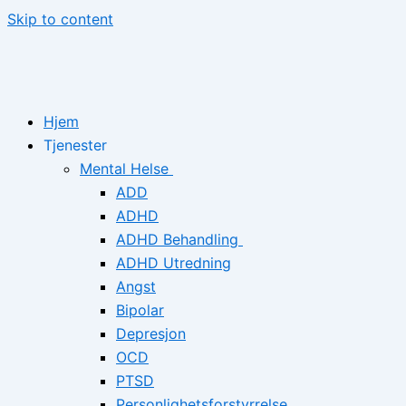
Skip to content
Hjem
Tjenester
Mental Helse
ADD
ADHD
ADHD Behandling
ADHD Utredning
Angst
Bipolar
Depresjon
OCD
PTSD
Personlighetsforstyrrelse