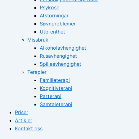
Psykose
Ätstörningar
Søvnproblemer
Utbrenthet
Missbruk
Alkoholavhengighet
Rusavhengighet
Spilleavhengighet
Terapier
Familieterapi
Kognitivterapi
Parterapi
Samtaleterapi
Priser
Artikler
Kontakt oss