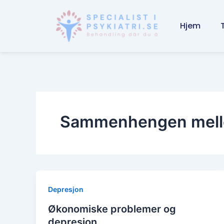
Skip
to
Hjem
content
Sammenhengen mello
Depresjon
Økonomiske problemer og
depresjon