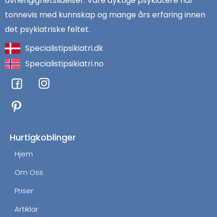
avhengighetslidelser. Våre dyktige psykiatere har
tonnevis med kunnskap og mange års erfaring innen
det psykiatriske feltet.
Specialistipsikiatri.dk
Specialistipsikiatri.no
F
I
a
n
c
s
e
t
b
a
o
g
Hurtigkoblinger
o
r
Hjem
k
a
m
Om Oss
Priser
Artiklar