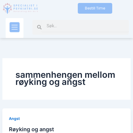
Skip
Bestill Time
to
content
Search
Search
Kontakt oss
sammenhengen mellom
røyking og angst
Angst
Røyking og angst