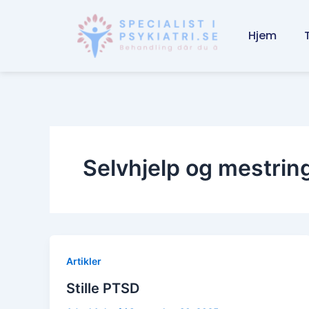
Skip
to
Hjem
content
Selvhjelp og mestrin
Artikler
Stille PTSD