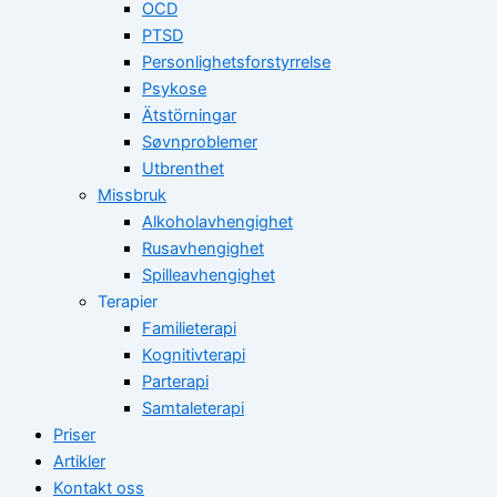
OCD
PTSD
Personlighetsforstyrrelse
Psykose
Ätstörningar
Søvnproblemer
Utbrenthet
Missbruk
Alkoholavhengighet
Rusavhengighet
Spilleavhengighet
Terapier
Familieterapi
Kognitivterapi
Parterapi
Samtaleterapi
Priser
Artikler
Kontakt oss