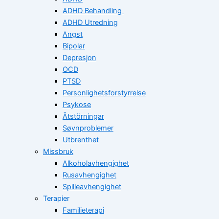
ADHD Behandling
ADHD Utredning
Angst
Bipolar
Depresjon
OCD
PTSD
Personlighetsforstyrrelse
Psykose
Ätstörningar
Søvnproblemer
Utbrenthet
Missbruk
Alkoholavhengighet
Rusavhengighet
Spilleavhengighet
Terapier
Familieterapi