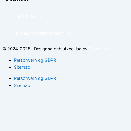
94 05 55 55
post@spesialistipsykiatri.no
© 2024-2025
·
Designad och utvecklad av
Sysinn.no
Personvern og GDPR
Sitemap
Personvern og GDPR
Sitemap