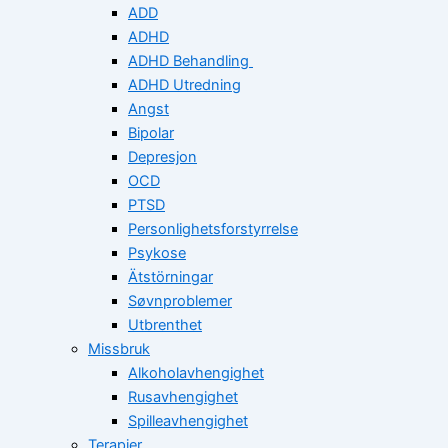
ADD
ADHD
ADHD Behandling
ADHD Utredning
Angst
Bipolar
Depresjon
OCD
PTSD
Personlighetsforstyrrelse
Psykose
Ätstörningar
Søvnproblemer
Utbrenthet
Missbruk
Alkoholavhengighet
Rusavhengighet
Spilleavhengighet
Terapier