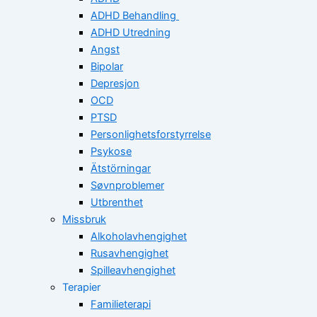
ADHD Behandling
ADHD Utredning
Angst
Bipolar
Depresjon
OCD
PTSD
Personlighetsforstyrrelse
Psykose
Ätstörningar
Søvnproblemer
Utbrenthet
Missbruk
Alkoholavhengighet
Rusavhengighet
Spilleavhengighet
Terapier
Familieterapi