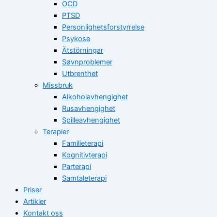
OCD
PTSD
Personlighetsforstyrrelse
Psykose
Ätstörningar
Søvnproblemer
Utbrenthet
Missbruk
Alkoholavhengighet
Rusavhengighet
Spilleavhengighet
Terapier
Familieterapi
Kognitivterapi
Parterapi
Samtaleterapi
Priser
Artikler
Kontakt oss