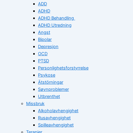
ADD
ADHD
ADHD Behandling
ADHD Utredning
Angst
Bipolar
Depresjon
OCD
PTSD
Personlighetsforstyrrelse
Psykose
Ätstörningar
Søvnproblemer
Utbrenthet
Missbruk
Alkoholavhengighet
Rusavhengighet
Spilleavhengighet
Terapier