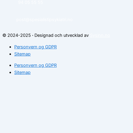
94 05 55 55
post@spesialistipsykiatri.no
© 2024-2025
·
Designad och utvecklad av
Sysinn.no
Personvern og GDPR
Sitemap
Personvern og GDPR
Sitemap