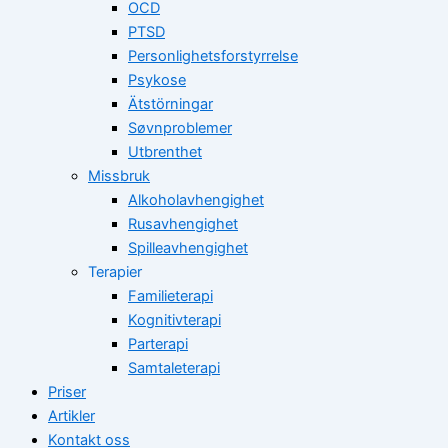
OCD
PTSD
Personlighetsforstyrrelse
Psykose
Ätstörningar
Søvnproblemer
Utbrenthet
Missbruk
Alkoholavhengighet
Rusavhengighet
Spilleavhengighet
Terapier
Familieterapi
Kognitivterapi
Parterapi
Samtaleterapi
Priser
Artikler
Kontakt oss