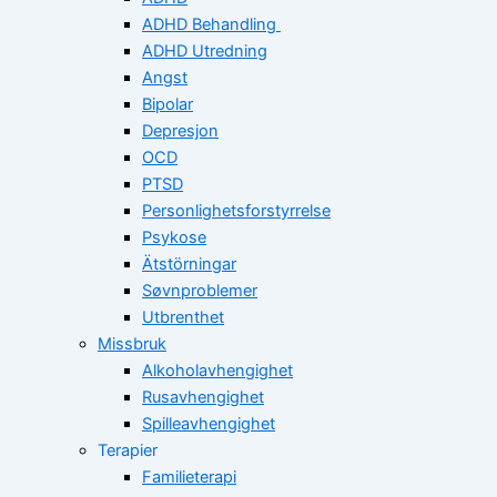
ADHD Behandling
ADHD Utredning
Angst
Bipolar
Depresjon
OCD
PTSD
Personlighetsforstyrrelse
Psykose
Ätstörningar
Søvnproblemer
Utbrenthet
Missbruk
Alkoholavhengighet
Rusavhengighet
Spilleavhengighet
Terapier
Familieterapi