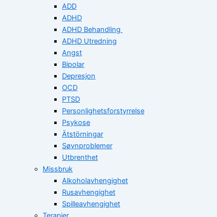
ADD
ADHD
ADHD Behandling
ADHD Utredning
Angst
Bipolar
Depresjon
OCD
PTSD
Personlighetsforstyrrelse
Psykose
Ätstörningar
Søvnproblemer
Utbrenthet
Missbruk
Alkoholavhengighet
Rusavhengighet
Spilleavhengighet
Terapier