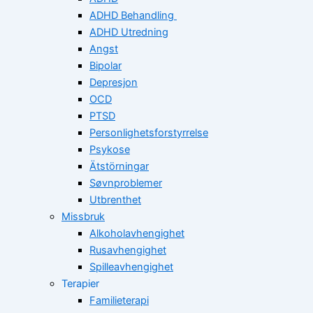
ADHD Behandling
ADHD Utredning
Angst
Bipolar
Depresjon
OCD
PTSD
Personlighetsforstyrrelse
Psykose
Ätstörningar
Søvnproblemer
Utbrenthet
Missbruk
Alkoholavhengighet
Rusavhengighet
Spilleavhengighet
Terapier
Familieterapi