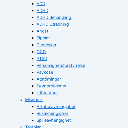
ADD
ADHD
ADHD Behandling
ADHD Utredning
Angst
Bipolar
Depresjon
OCD
PTSD
Personlighetsforstyrrelse
Psykose
Ätstörningar
Søvnproblemer
Utbrenthet
Missbruk
Alkoholavhengighet
Rusavhengighet
Spilleavhengighet
Terapier