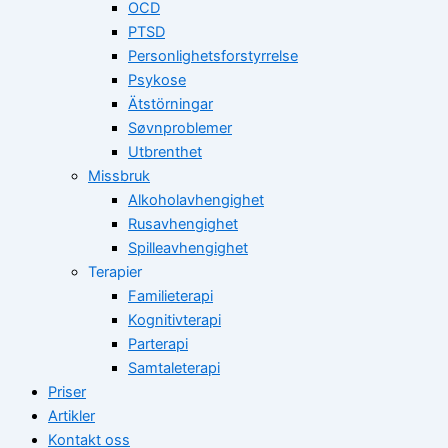
OCD
PTSD
Personlighetsforstyrrelse
Psykose
Ätstörningar
Søvnproblemer
Utbrenthet
Missbruk
Alkoholavhengighet
Rusavhengighet
Spilleavhengighet
Terapier
Familieterapi
Kognitivterapi
Parterapi
Samtaleterapi
Priser
Artikler
Kontakt oss