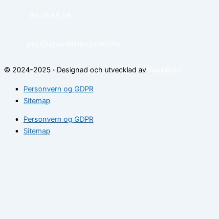
94 05 55 55
post@spesialistipsykiatri.no
© 2024-2025
·
Designad och utvecklad av
Sysinn.no
Personvern og GDPR
Sitemap
Personvern og GDPR
Sitemap