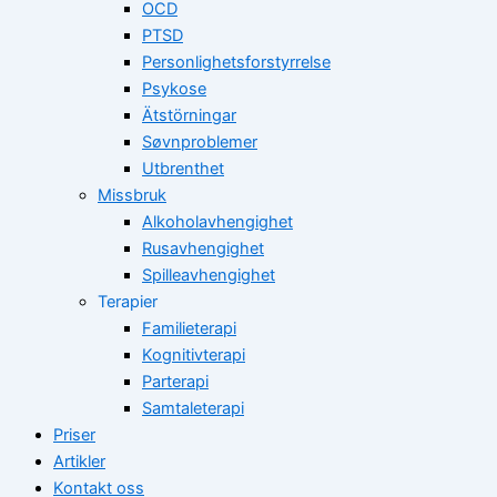
OCD
PTSD
Personlighetsforstyrrelse
Psykose
Ätstörningar
Søvnproblemer
Utbrenthet
Missbruk
Alkoholavhengighet
Rusavhengighet
Spilleavhengighet
Terapier
Familieterapi
Kognitivterapi
Parterapi
Samtaleterapi
Priser
Artikler
Kontakt oss