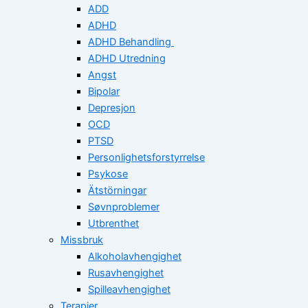
ADD
ADHD
ADHD Behandling
ADHD Utredning
Angst
Bipolar
Depresjon
OCD
PTSD
Personlighetsforstyrrelse
Psykose
Ätstörningar
Søvnproblemer
Utbrenthet
Missbruk
Alkoholavhengighet
Rusavhengighet
Spilleavhengighet
Terapier