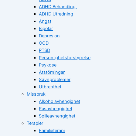
ADHD Behandling
ADHD Utredning
Angst
Bipolar
Depresjon
OCD
PTSD
Personlighetsforstyrrelse
Psykose
Ätstörningar
Søvnproblemer
Utbrenthet
Missbruk
Alkoholavhengighet
Rusavhengighet
Spilleavhengighet
Terapier
Familieterapi