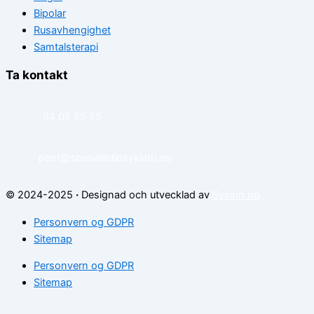
Bipolar
Rusavhengighet
Samtalsterapi
Ta kontakt
94 05 55 55
post@spesialistipsykiatri.no
© 2024-2025
·
Designad och utvecklad av
Sysinn.no
Personvern og GDPR
Sitemap
Personvern og GDPR
Sitemap