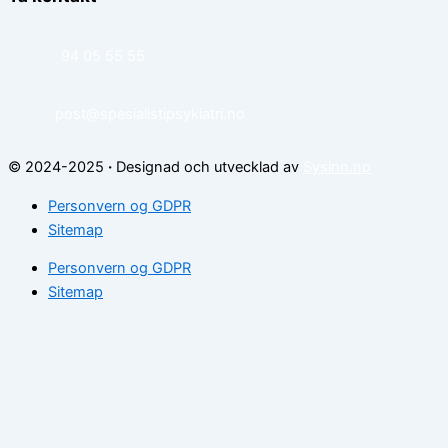
94 05 55 55
post@spesialistipsykiatri.no
© 2024-2025
·
Designad och utvecklad av
Sysinn.no
Personvern og GDPR
Sitemap
Personvern og GDPR
Sitemap