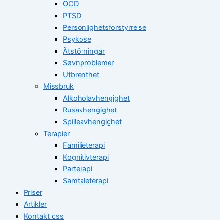
OCD
PTSD
Personlighetsforstyrrelse
Psykose
Ätstörningar
Søvnproblemer
Utbrenthet
Missbruk
Alkoholavhengighet
Rusavhengighet
Spilleavhengighet
Terapier
Familieterapi
Kognitivterapi
Parterapi
Samtaleterapi
Priser
Artikler
Kontakt oss