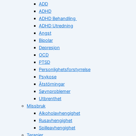
ADD
ADHD
ADHD Behandling
ADHD Utredning
Angst
Bipolar
Depresjon
OCD
PTSD
Personlighetsforstyrrelse
Psykose
Ätstörningar
Søvnproblemer
Utbrenthet
Missbruk
Alkoholavhengighet
Rusavhengighet
Spilleavhengighet
Terapier