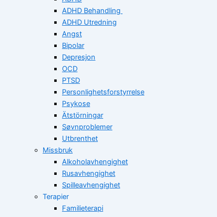
ADHD Behandling
ADHD Utredning
Angst
Bipolar
Depresjon
OCD
PTSD
Personlighetsforstyrrelse
Psykose
Ätstörningar
Søvnproblemer
Utbrenthet
Missbruk
Alkoholavhengighet
Rusavhengighet
Spilleavhengighet
Terapier
Familieterapi