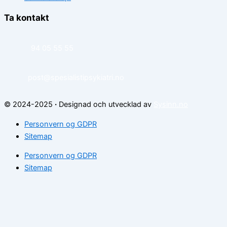
Ta kontakt
94 05 55 55
post@spesialistipsykiatri.no
© 2024-2025
·
Designad och utvecklad av
Sysinn.no
Personvern og GDPR
Sitemap
Personvern og GDPR
Sitemap