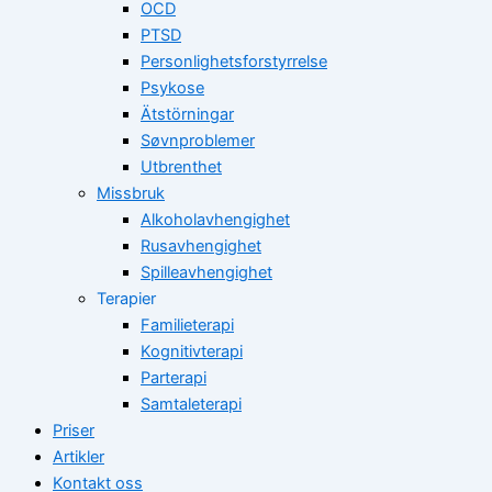
OCD
PTSD
Personlighetsforstyrrelse
Psykose
Ätstörningar
Søvnproblemer
Utbrenthet
Missbruk
Alkoholavhengighet
Rusavhengighet
Spilleavhengighet
Terapier
Familieterapi
Kognitivterapi
Parterapi
Samtaleterapi
Priser
Artikler
Kontakt oss