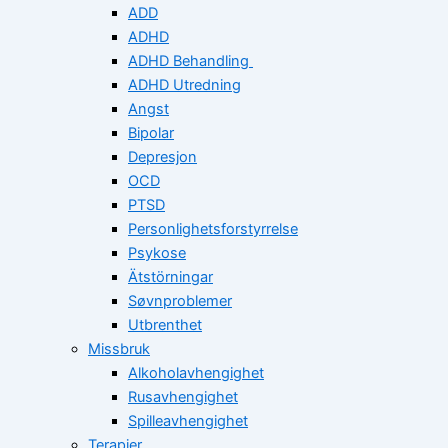
ADD
ADHD
ADHD Behandling
ADHD Utredning
Angst
Bipolar
Depresjon
OCD
PTSD
Personlighetsforstyrrelse
Psykose
Ätstörningar
Søvnproblemer
Utbrenthet
Missbruk
Alkoholavhengighet
Rusavhengighet
Spilleavhengighet
Terapier