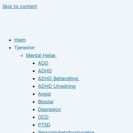
Skip to content
Hjem
Tjenester
Mental Helse
ADD
ADHD
ADHD Behandling
ADHD Utredning
Angst
Bipolar
Depresjon
OCD
PTSD
Personlighetsforstyrrelse