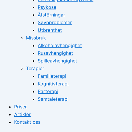
Psykose
Ätstörningar
Søvnproblemer
Utbrenthet
Missbruk
Alkoholavhengighet
Rusavhengighet
Spilleavhengighet
Terapier
Familieterapi
Kognitivterapi
Parterapi
Samtaleterapi
Priser
Artikler
Kontakt oss