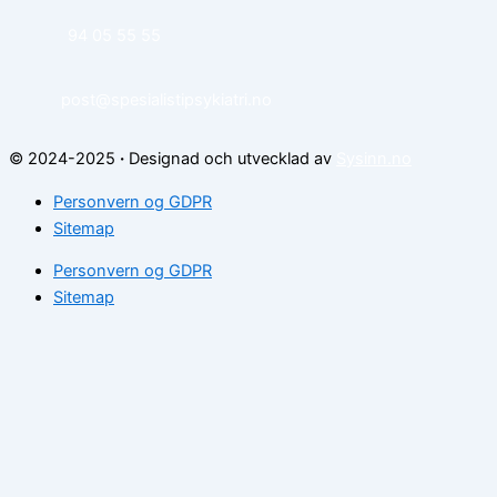
94 05 55 55
post@spesialistipsykiatri.no
© 2024-2025
·
Designad och utvecklad av
Sysinn.no
Personvern og GDPR
Sitemap
Personvern og GDPR
Sitemap