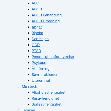
ADD
ADHD
ADHD Behandling
ADHD Utredning
Angst
Bipolar
Depresjon
OCD
PTSD
Personlighetsforstyrrelse
Psykose
Ätstörningar
Søvnproblemer
Utbrenthet
Missbruk
Alkoholavhengighet
Rusavhengighet
Spilleavhengighet
Terapier