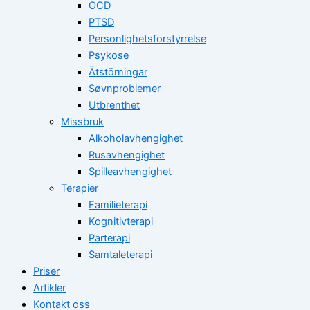
OCD
PTSD
Personlighetsforstyrrelse
Psykose
Ätstörningar
Søvnproblemer
Utbrenthet
Missbruk
Alkoholavhengighet
Rusavhengighet
Spilleavhengighet
Terapier
Familieterapi
Kognitivterapi
Parterapi
Samtaleterapi
Priser
Artikler
Kontakt oss