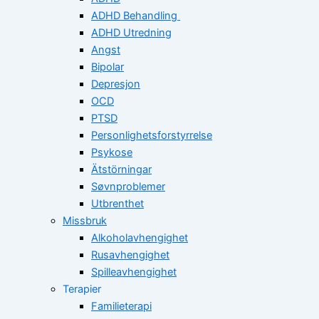
ADHD Behandling
ADHD Utredning
Angst
Bipolar
Depresjon
OCD
PTSD
Personlighetsforstyrrelse
Psykose
Ätstörningar
Søvnproblemer
Utbrenthet
Missbruk
Alkoholavhengighet
Rusavhengighet
Spilleavhengighet
Terapier
Familieterapi