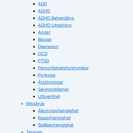
ADD
ADHD
ADHD Behandling
ADHD Utredning
Angst
Bipolar
Depresjon
OCD
PTSD
Personlighetsforstyrrelse
Psykose
Ätstörningar
Søvnproblemer
Utbrenthet
Missbruk
Alkoholavhengighet
Rusavhengighet
Spilleavhengighet
Terapier