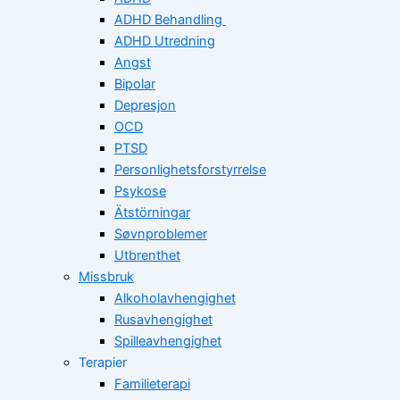
ADHD Behandling
ADHD Utredning
Angst
Bipolar
Depresjon
OCD
PTSD
Personlighetsforstyrrelse
Psykose
Ätstörningar
Søvnproblemer
Utbrenthet
Missbruk
Alkoholavhengighet
Rusavhengighet
Spilleavhengighet
Terapier
Familieterapi