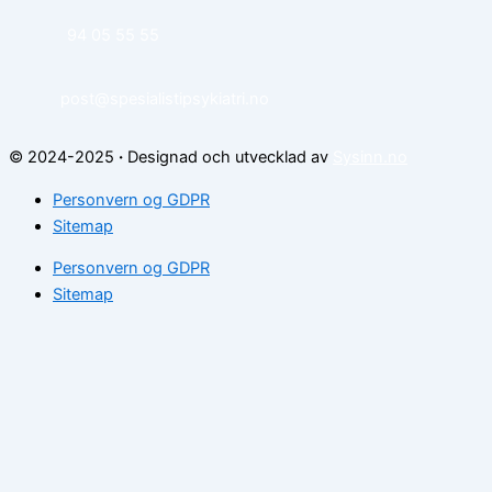
94 05 55 55
post@spesialistipsykiatri.no
© 2024-2025
·
Designad och utvecklad av
Sysinn.no
Personvern og GDPR
Sitemap
Personvern og GDPR
Sitemap