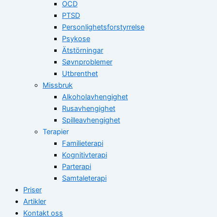
OCD
PTSD
Personlighetsforstyrrelse
Psykose
Ätstörningar
Søvnproblemer
Utbrenthet
Missbruk
Alkoholavhengighet
Rusavhengighet
Spilleavhengighet
Terapier
Familieterapi
Kognitivterapi
Parterapi
Samtaleterapi
Priser
Artikler
Kontakt oss