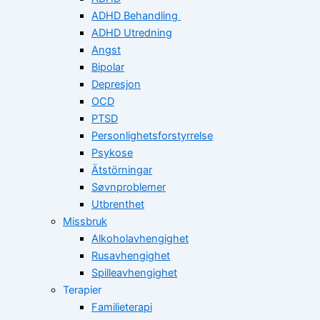
ADHD Behandling
ADHD Utredning
Angst
Bipolar
Depresjon
OCD
PTSD
Personlighetsforstyrrelse
Psykose
Ätstörningar
Søvnproblemer
Utbrenthet
Missbruk
Alkoholavhengighet
Rusavhengighet
Spilleavhengighet
Terapier
Familieterapi