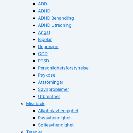
ADD
ADHD
ADHD Behandling
ADHD Utredning
Angst
Bipolar
Depresjon
OCD
PTSD
Personlighetsforstyrrelse
Psykose
Ätstörningar
Søvnproblemer
Utbrenthet
Missbruk
Alkoholavhengighet
Rusavhengighet
Spilleavhengighet
Terapier