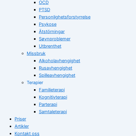
OCD
PTSD
Personlighetsforstyrrelse
Psykose
Ätstörningar
Søvnproblemer
Utbrenthet
Missbruk
Alkoholavhengighet
Rusavhengighet
Spilleavhengighet
Terapier
Familieterapi
Kognitivterapi
Parterapi
Samtaleterapi
Priser
Artikler
Kontakt oss