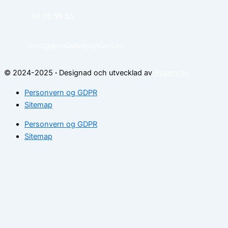
94 05 55 55
post@spesialistipsykiatri.no
© 2024-2025
·
Designad och utvecklad av
Sysinn.no
Personvern og GDPR
Sitemap
Personvern og GDPR
Sitemap