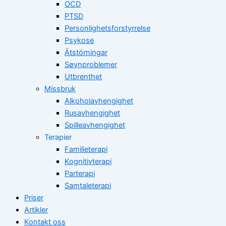
OCD
PTSD
Personlighetsforstyrrelse
Psykose
Ätstörningar
Søvnproblemer
Utbrenthet
Missbruk
Alkoholavhengighet
Rusavhengighet
Spilleavhengighet
Terapier
Familieterapi
Kognitivterapi
Parterapi
Samtaleterapi
Priser
Artikler
Kontakt oss