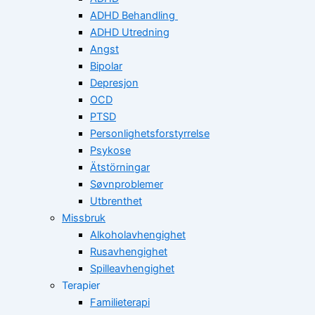
ADHD Behandling
ADHD Utredning
Angst
Bipolar
Depresjon
OCD
PTSD
Personlighetsforstyrrelse
Psykose
Ätstörningar
Søvnproblemer
Utbrenthet
Missbruk
Alkoholavhengighet
Rusavhengighet
Spilleavhengighet
Terapier
Familieterapi