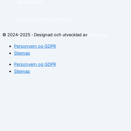
94 05 55 55
post@spesialistipsykiatri.no
© 2024-2025
·
Designad och utvecklad av
Sysinn.no
Personvern og GDPR
Sitemap
Personvern og GDPR
Sitemap