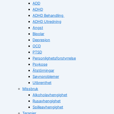
ADD
ADHD
ADHD Behandling
ADHD Utredning
Angst
Bipolar
Depresjon
OCD
PTSD
Personlighetsforstyrrelse
Psykose
Ätstörningar
Søvnproblemer
Utbrenthet
Missbruk
Alkoholavhengighet
Rusavhengighet
Spilleavhengighet
Terapier