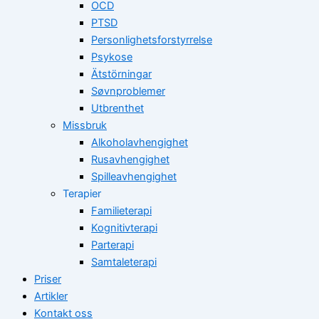
OCD
PTSD
Personlighetsforstyrrelse
Psykose
Ätstörningar
Søvnproblemer
Utbrenthet
Missbruk
Alkoholavhengighet
Rusavhengighet
Spilleavhengighet
Terapier
Familieterapi
Kognitivterapi
Parterapi
Samtaleterapi
Priser
Artikler
Kontakt oss