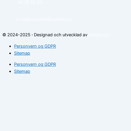
94 05 55 55
post@spesialistipsykiatri.no
© 2024-2025
·
Designad och utvecklad av
Sysinn.no
Personvern og GDPR
Sitemap
Personvern og GDPR
Sitemap