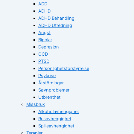
ADD
ADHD
ADHD Behandling
ADHD Utredning
Angst
Bipolar
Depresjon
OCD
PTSD
Personlighetsforstyrrelse
Psykose
Ätstörningar
Søvnproblemer
Utbrenthet
Missbruk
Alkoholavhengighet
Rusavhengighet
Spilleavhengighet
Terapier