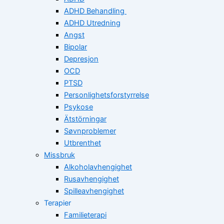
ADHD Behandling
ADHD Utredning
Angst
Bipolar
Depresjon
OCD
PTSD
Personlighetsforstyrrelse
Psykose
Ätstörningar
Søvnproblemer
Utbrenthet
Missbruk
Alkoholavhengighet
Rusavhengighet
Spilleavhengighet
Terapier
Familieterapi