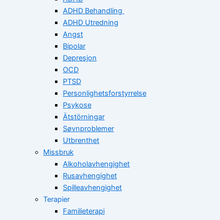
ADHD Behandling
ADHD Utredning
Angst
Bipolar
Depresjon
OCD
PTSD
Personlighetsforstyrrelse
Psykose
Ätstörningar
Søvnproblemer
Utbrenthet
Missbruk
Alkoholavhengighet
Rusavhengighet
Spilleavhengighet
Terapier
Familieterapi