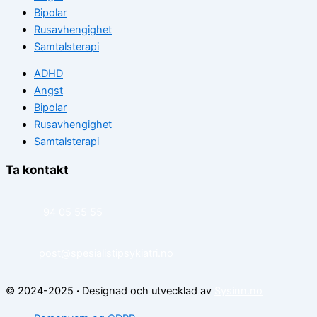
Bipolar
Rusavhengighet
Samtalsterapi
ADHD
Angst
Bipolar
Rusavhengighet
Samtalsterapi
Ta kontakt
94 05 55 55
post@spesialistipsykiatri.no
© 2024-2025
·
Designad och utvecklad av
Sysinn.no