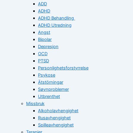
ADD
ADHD
ADHD Behandling
ADHD Utredning
Angst
Bipolar
Depresjon
OCD
PTSD
Personlighetsforstyrrelse
Psykose
Ätstörningar
Søvnproblemer
Utbrenthet
Missbruk
Alkoholavhengighet
Rusavhengighet
Spilleavhengighet
Terapier