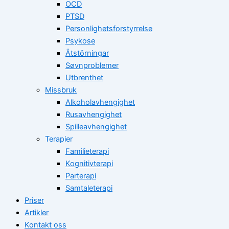
OCD
PTSD
Personlighetsforstyrrelse
Psykose
Ätstörningar
Søvnproblemer
Utbrenthet
Missbruk
Alkoholavhengighet
Rusavhengighet
Spilleavhengighet
Terapier
Familieterapi
Kognitivterapi
Parterapi
Samtaleterapi
Priser
Artikler
Kontakt oss