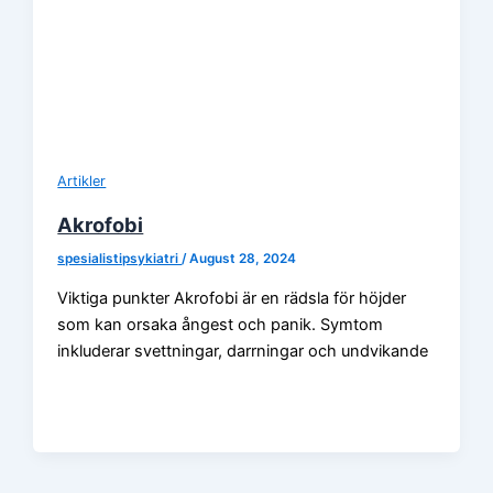
Artikler
Akrofobi
spesialistipsykiatri
/
August 28, 2024
Viktiga punkter Akrofobi är en rädsla för höjder
som kan orsaka ångest och panik. Symtom
inkluderar svettningar, darrningar och undvikande