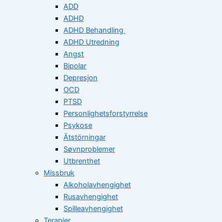
ADD
ADHD
ADHD Behandling
ADHD Utredning
Angst
Bipolar
Depresjon
OCD
PTSD
Personlighetsforstyrrelse
Psykose
Ätstörningar
Søvnproblemer
Utbrenthet
Missbruk
Alkoholavhengighet
Rusavhengighet
Spilleavhengighet
Terapier