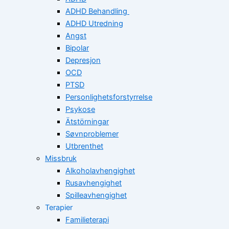
ADHD Behandling
ADHD Utredning
Angst
Bipolar
Depresjon
OCD
PTSD
Personlighetsforstyrrelse
Psykose
Ätstörningar
Søvnproblemer
Utbrenthet
Missbruk
Alkoholavhengighet
Rusavhengighet
Spilleavhengighet
Terapier
Familieterapi