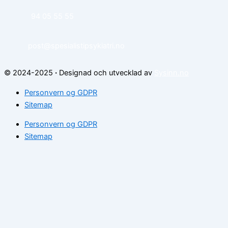
94 05 55 55
post@spesialistipsykiatri.no
© 2024-2025
·
Designad och utvecklad av
Sysinn.no
Personvern og GDPR
Sitemap
Personvern og GDPR
Sitemap