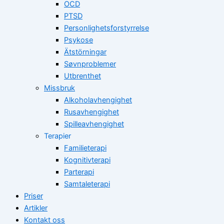
OCD
PTSD
Personlighetsforstyrrelse
Psykose
Ätstörningar
Søvnproblemer
Utbrenthet
Missbruk
Alkoholavhengighet
Rusavhengighet
Spilleavhengighet
Terapier
Familieterapi
Kognitivterapi
Parterapi
Samtaleterapi
Priser
Artikler
Kontakt oss