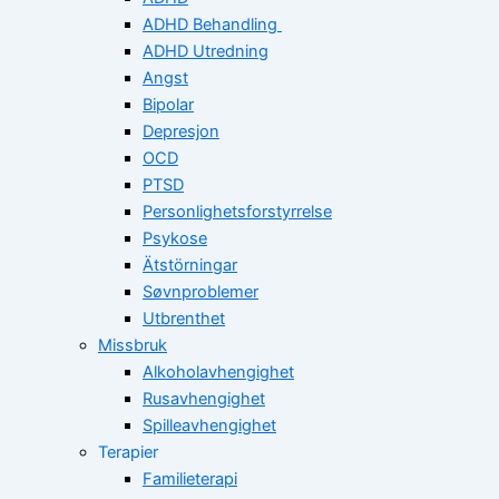
ADHD Behandling
ADHD Utredning
Angst
Bipolar
Depresjon
OCD
PTSD
Personlighetsforstyrrelse
Psykose
Ätstörningar
Søvnproblemer
Utbrenthet
Missbruk
Alkoholavhengighet
Rusavhengighet
Spilleavhengighet
Terapier
Familieterapi