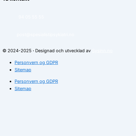
94 05 55 55
post@spesialistipsykiatri.no
© 2024-2025
·
Designad och utvecklad av
Sysinn.no
Personvern og GDPR
Sitemap
Personvern og GDPR
Sitemap