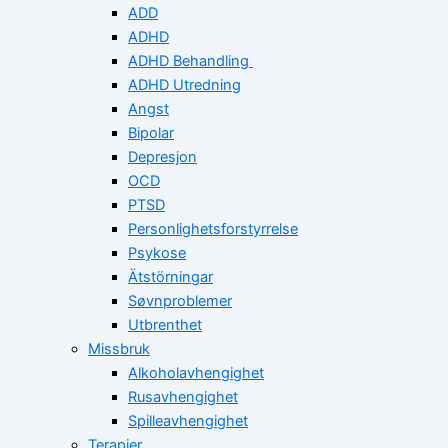
ADD
ADHD
ADHD Behandling
ADHD Utredning
Angst
Bipolar
Depresjon
OCD
PTSD
Personlighetsforstyrrelse
Psykose
Ätstörningar
Søvnproblemer
Utbrenthet
Missbruk
Alkoholavhengighet
Rusavhengighet
Spilleavhengighet
Terapier