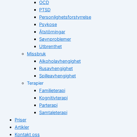
OCD
PTSD
Personlighetsforstyrrelse
Psykose
Ätstörningar
Søvnproblemer
Utbrenthet
Missbruk
Alkoholavhengighet
Rusavhengighet
Spilleavhengighet
Terapier
Familieterapi
Kognitivterapi
Parterapi
Samtaleterapi
Priser
Artikler
Kontakt oss