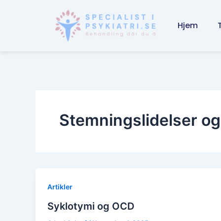
Skip
to
Hjem
content
Stemningslidelser og
Artikler
Syklotymi og OCD