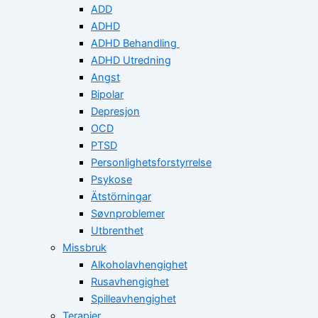
ADD
ADHD
ADHD Behandling
ADHD Utredning
Angst
Bipolar
Depresjon
OCD
PTSD
Personlighetsforstyrrelse
Psykose
Ätstörningar
Søvnproblemer
Utbrenthet
Missbruk
Alkoholavhengighet
Rusavhengighet
Spilleavhengighet
Terapier