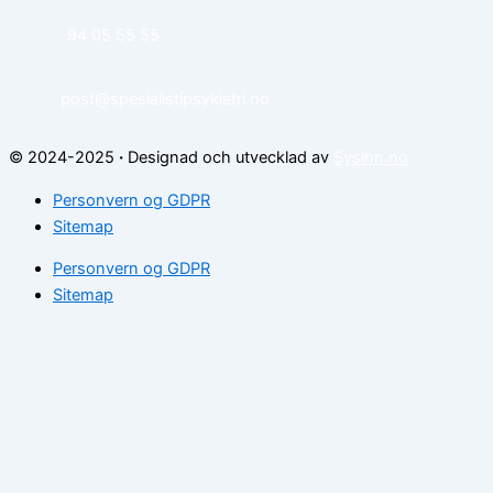
94 05 55 55
post@spesialistipsykiatri.no
© 2024-2025
·
Designad och utvecklad av
Sysinn.no
Personvern og GDPR
Sitemap
Personvern og GDPR
Sitemap