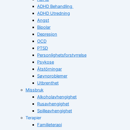
ADHD Behandling
ADHD Utredning
Angst
Bipolar
Depresjon
OCD
PTSD
Personlighetsforstyrrelse
Psykose
Ätstörningar
Søvnproblemer
Utbrenthet
Missbruk
Alkoholavhengighet
Rusavhengighet
Spilleavhengighet
Terapier
Familieterapi