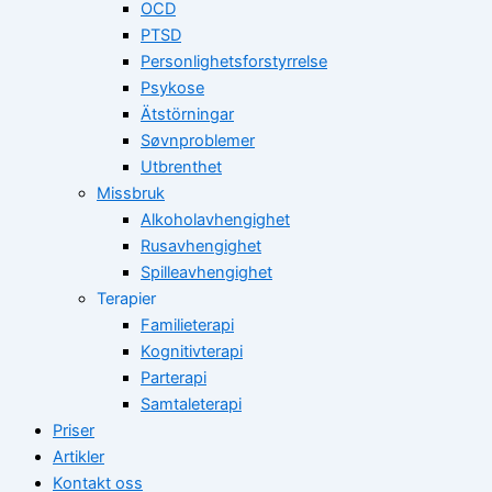
OCD
PTSD
Personlighetsforstyrrelse
Psykose
Ätstörningar
Søvnproblemer
Utbrenthet
Missbruk
Alkoholavhengighet
Rusavhengighet
Spilleavhengighet
Terapier
Familieterapi
Kognitivterapi
Parterapi
Samtaleterapi
Priser
Artikler
Kontakt oss