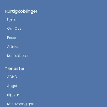
b
a
o
g
Hurtigkoblinger
o
r
Hjem
k
a
m
Om Oss
Priser
Artiklar
Kontakt oss
Tjenester
ADHD
Angst
Bipolar
Rusavhengighet