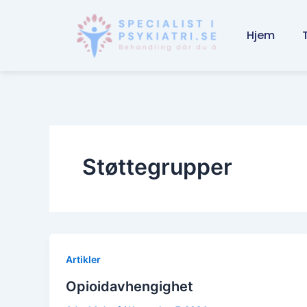
Skip
to
Hjem
content
Støttegrupper
Artikler
Opioidavhengighet