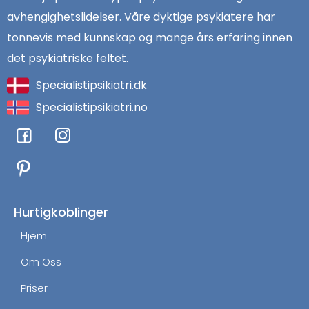
avhengighetslidelser. Våre dyktige psykiatere har
tonnevis med kunnskap og mange års erfaring innen
det psykiatriske feltet.
Specialistipsikiatri.dk
Specialistipsikiatri.no
F
I
a
n
c
s
e
t
b
a
o
g
Hurtigkoblinger
o
r
Hjem
k
a
m
Om Oss
Priser