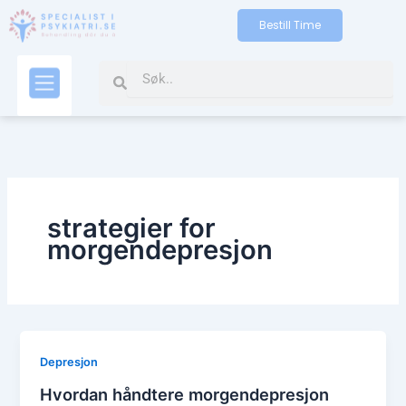
Skip
Bestill Time
to
content
Search
Search
Kontakt oss
strategier for
morgendepresjon
Depresjon
Hvordan håndtere morgendepresjon