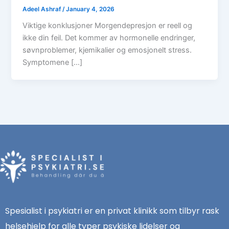
Adeel Ashraf
/
January 4, 2026
Viktige konklusjoner Morgendepresjon er reell og
ikke din feil. Det kommer av hormonelle endringer,
søvnproblemer, kjemikalier og emosjonelt stress.
Symptomene […]
Spesialist i psykiatri er en privat klinikk som tilbyr rask
helsehjelp for alle typer psykiske lidelser og