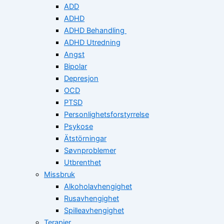
ADD
ADHD
ADHD Behandling
ADHD Utredning
Angst
Bipolar
Depresjon
OCD
PTSD
Personlighetsforstyrrelse
Psykose
Ätstörningar
Søvnproblemer
Utbrenthet
Missbruk
Alkoholavhengighet
Rusavhengighet
Spilleavhengighet
Terapier