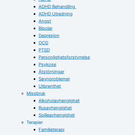
ADHD Behandling
ADHD Utredning
Angst
Bipolar
Depresjon
OCD
PTSD
Personlighetsforstyrrelse
Psykose
Ätstörningar
Søvnproblemer
Utbrenthet
Missbruk
Alkoholavhengighet
Rusavhengighet
Spilleavhengighet
Terapier
Familieterapi