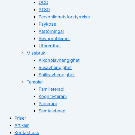
OCD
PTSD
Personlighetsforstyrrelse
Psykose
Ätstörningar
Søvnproblemer
Utbrenthet
Missbruk
Alkoholavhengighet
Rusavhengighet
Spilleavhengighet
Terapier
Familieterapi
Kognitivterapi
Parterapi
Samtaleterapi
Priser
Artikler
Kontakt oss