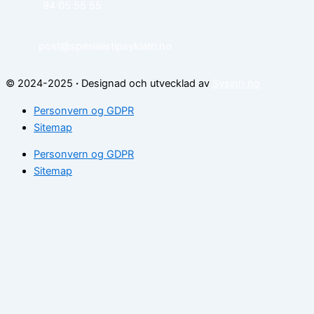
94 05 55 55
post@spesialistipsykiatri.no
© 2024-2025
·
Designad och utvecklad av
Sysinn.no
Personvern og GDPR
Sitemap
Personvern og GDPR
Sitemap